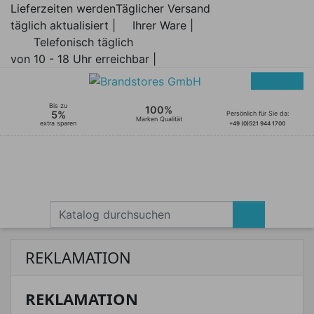
Lieferzeiten werden
Täglicher Versand
täglich aktualisiert |
Ihrer Ware |
Telefonisch täglich
von 10 - 18 Uhr erreichbar |
Bis zu
100%
5%
Persönlich für Sie da:
Marken Qualität
extra sparen
+49 (0)521 944 1700
REKLAMATION
REKLAMATION